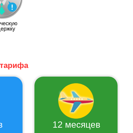
ическую
ержку
 тарифа
в
12 месяцев