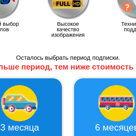
й выбор
Высокое
Техн
лов
качество
подд
изображения
Осталось выбрать период подписки.
льше период, тем ниже стоимость
3 месяца
6 месяце