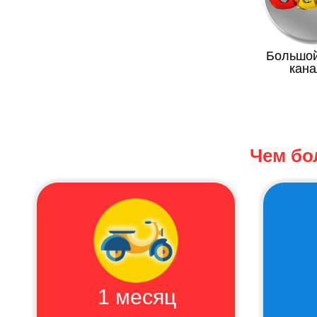
Большо
кана
Чем бо
1 месяц