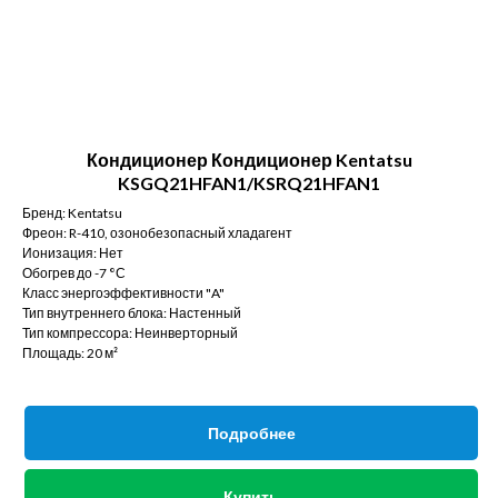
Кондиционер Кондиционер Kentatsu
KSGQ21HFAN1/KSRQ21HFAN1
Бренд: Kentatsu
Фреон: R-410, озонобезопасный хладагент
Ионизация: Нет
Обогрев до -7 °С
Класс энергоэффективности "A"
Тип внутреннего блока: Настенный
Тип компрессора: Неинверторный
Площадь: 20 м²
Подробнее
Купить