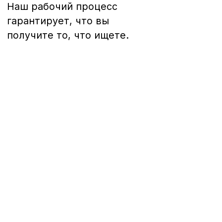
5 шагов
01
Запрос
Первым шагом в нашем сотрудничестве
является запрос проекта. Это дает мне
представление о том, что вы ищете, и
помогает мне определить, подхожу ли я