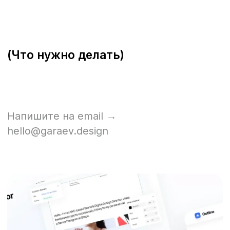
Знакомство
02
Доверие чрезвычайно важно для меня в
совместной работе. На нашей первой
встрече мы знакомимся и выясняем,
подходим ли мы друг другу. Мы также
обсуждаем ваши цели и пожелания,
уточняем вопросы и определяем
следующие шаги.
(Что нужно делать)