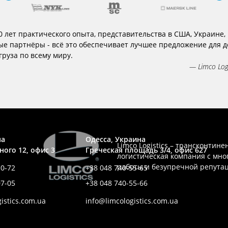
0 лет практического опыта, представительства в США, Украине, 
е партнёры - всё это обеспечивает лучшее предложение для д
груза по всему миру.
— Limco Logis
на
Oдесса, Украина
Limco Logistics – трансконтин
ного 12, офис 3
Греческая площадь 3/4, офис 627
логистическая компания с мн
работы и безупречной репута
10-72
+38 048 740-55-65
07-05
+38 048 740-55-66
istics.com.ua
info@limcologistics.com.ua